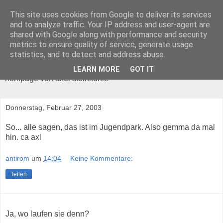
This site uses cookies from Google to deliver its services
and to analyze traffic. Your IP address and user-agent are
shared with Google along with performance and security
metrics to ensure quality of service, generate usage
ANTIROM
statistics, and to detect and address abuse.
LEARN MORE
GOT IT
hompage von axel steinkuhle
Donnerstag, Februar 27, 2003
So... alle sagen, das ist im Jugendpark. Also gemma da mal
hin. ca axl
antirom
um
14:04
Keine Kommentare:
Teilen
Ja, wo laufen sie denn?