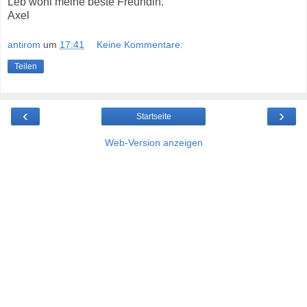
Leb wohl meine beste Freundin.
Axel
antirom
um
17:41
Keine Kommentare:
Teilen
‹
›
Startseite
Web-Version anzeigen