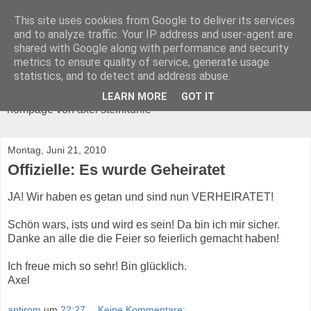
This site uses cookies from Google to deliver its services
and to analyze traffic. Your IP address and user-agent are
shared with Google along with performance and security
metrics to ensure quality of service, generate usage
ANTIROM
statistics, and to detect and address abuse.
LEARN MORE
GOT IT
hompage von axel steinkuhle
Montag, Juni 21, 2010
Offizielle: Es wurde Geheiratet
JA! Wir haben es getan und sind nun VERHEIRATET!
Schön wars, ists und wird es sein! Da bin ich mir sicher.
Danke an alle die die Feier so feierlich gemacht haben!
Ich freue mich so sehr! Bin glücklich.
Axel
antirom
um
22:27
Keine Kommentare: