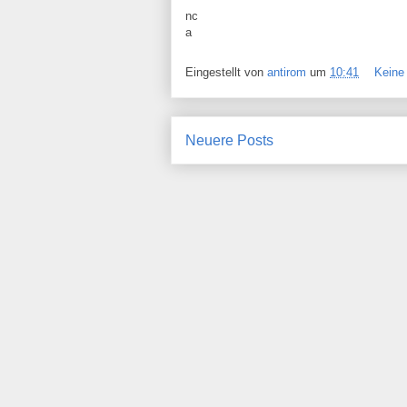
nc
a
Eingestellt von
antirom
um
10:41
Keine
Neuere Posts