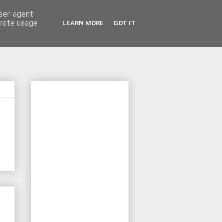
user-agent
erate usage
LEARN MORE
GOT IT