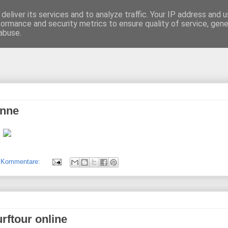
deliver its services and to analyze traffic. Your IP address and 
formance and security metrics to ensure quality of service, gen
abuse.
onne
 Kommentare:
urftour online