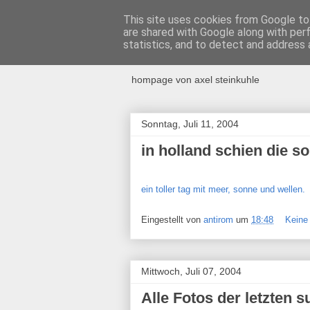
This site uses cookies from Google to 
are shared with Google along with per
ANTIROM
statistics, and to detect and address 
hompage von axel steinkuhle
Sonntag, Juli 11, 2004
in holland schien die s
ein toller tag mit meer, sonne und wellen.
Eingestellt von
antirom
um
18:48
Keine
Mittwoch, Juli 07, 2004
Alle Fotos der letzten s