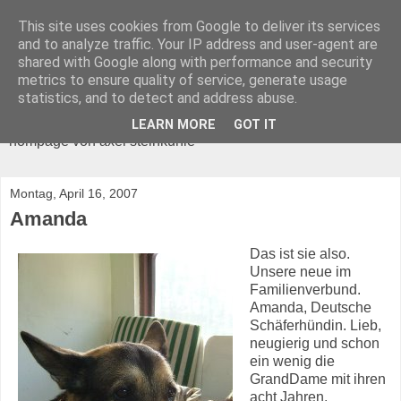
This site uses cookies from Google to deliver its services
and to analyze traffic. Your IP address and user-agent are
shared with Google along with performance and security
metrics to ensure quality of service, generate usage
ANTIROM
statistics, and to detect and address abuse.
LEARN MORE
GOT IT
hompage von axel steinkuhle
Montag, April 16, 2007
Amanda
Das ist sie also.
Unsere neue im
Familienverbund.
Amanda, Deutsche
Schäferhündin. Lieb,
neugierig und schon
ein wenig die
GrandDame mit ihren
acht Jahren.