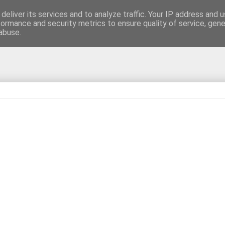
deliver its services and to analyze traffic. Your IP address and 
formance and security metrics to ensure quality of service, gen
abuse.