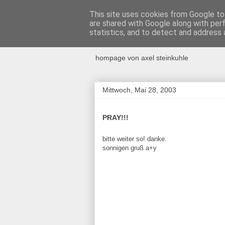
This site uses cookies from Google to 
are shared with Google along with per
ANTIROM
statistics, and to detect and address 
hompage von axel steinkuhle
Mittwoch, Mai 28, 2003
PRAY!!!
bitte weiter so! danke.
sonnigen gruß a+y