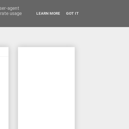
user-agent
erate usage
LEARN MORE
GOT IT