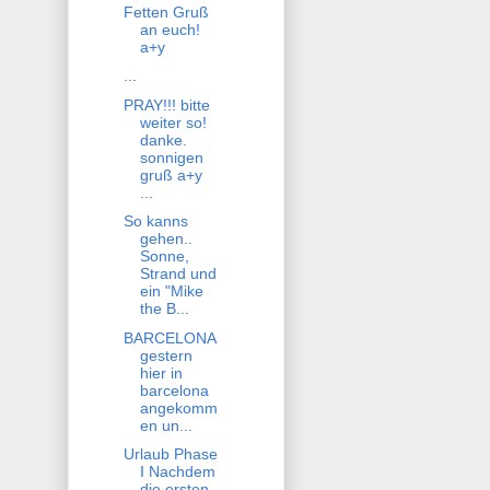
Fetten Gruß
an euch!
a+y
...
PRAY!!! bitte
weiter so!
danke.
sonnigen
gruß a+y
...
So kanns
gehen..
Sonne,
Strand und
ein "Mike
the B...
BARCELONA
gestern
hier in
barcelona
angekomm
en un...
Urlaub Phase
I Nachdem
die ersten