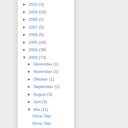
►
2010
(3)
►
2009
(20)
►
2008
(2)
►
2007
(5)
►
2006
(5)
►
2005
(43)
►
2004
(39)
▼
2003
(73)
►
Dezember
(1)
►
November
(1)
►
Oktober
(1)
►
September
(1)
►
August
(3)
►
Juni
(3)
▼
Mai
(11)
Ohne Titel
Ohne Titel