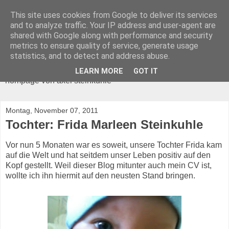
This site uses cookies from Google to deliver its services
and to analyze traffic. Your IP address and user-agent are
shared with Google along with performance and security
metrics to ensure quality of service, generate usage
ANTIROM
statistics, and to detect and address abuse.
LEARN MORE
GOT IT
hompage von axel steinkuhle
Montag, November 07, 2011
Tochter: Frida Marleen Steinkuhle
Vor nun 5 Monaten war es soweit, unsere Tochter Frida kam
auf die Welt und hat seitdem unser Leben positiv auf den
Kopf gestellt. Weil dieser Blog mitunter auch mein CV ist,
wollte ich ihn hiermit auf den neusten Stand bringen.