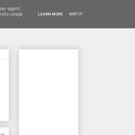
user-agent
erate usage
LEARN MORE
GOT IT