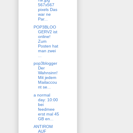
rte.jpg
567x567
pixels Das
war ne
Par...
POP3BLOO
GERV2 ist
online!
Zum
Posten hat
man zwei
...
pop3blogger
Der
Wahnsinn!
Mit jedem
Mailaccou
nt se...
a normal
day: 10:00
bei
feedmee
erst mal 45
GB en...
ANTIROM
AUF