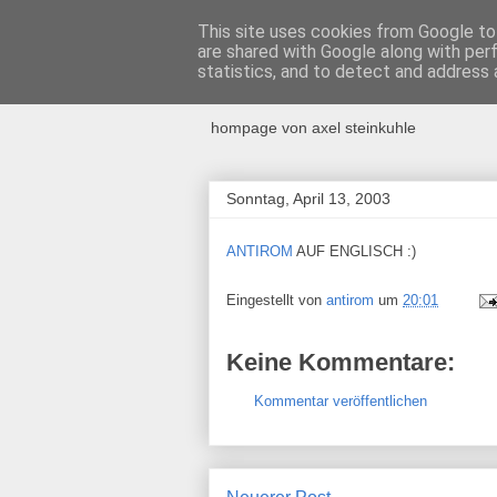
This site uses cookies from Google to 
are shared with Google along with per
ANTIROM
statistics, and to detect and address 
hompage von axel steinkuhle
Sonntag, April 13, 2003
ANTIROM
AUF ENGLISCH :)
Eingestellt von
antirom
um
20:01
Keine Kommentare:
Kommentar veröffentlichen