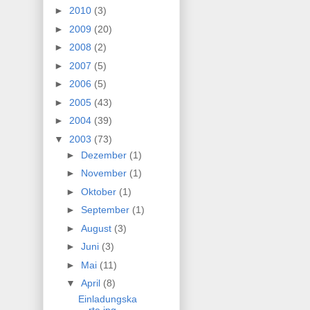
►
2010
(3)
►
2009
(20)
►
2008
(2)
►
2007
(5)
►
2006
(5)
►
2005
(43)
►
2004
(39)
▼
2003
(73)
►
Dezember
(1)
►
November
(1)
►
Oktober
(1)
►
September
(1)
►
August
(3)
►
Juni
(3)
►
Mai
(11)
▼
April
(8)
Einladungska