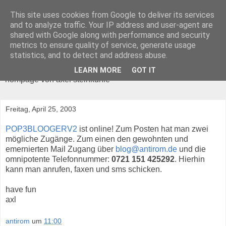
This site uses cookies from Google to deliver its services
and to analyze traffic. Your IP address and user-agent are
shared with Google along with performance and security
metrics to ensure quality of service, generate usage
ANTIROM
statistics, and to detect and address abuse.
LEARN MORE
GOT IT
hompage von axel steinkuhle
Freitag, April 25, 2003
POP3BLOOGERV2
ist online! Zum Posten hat man zwei
mögliche Zugänge. Zum einen den gewohnten und
emernierten Mail Zugang über
blog@antirom.de
und die
omnipotente Telefonnummer:
0721 151 425292
. Hierhin
kann man anrufen, faxen und sms schicken.
have fun
axl
antirom
um
11:00